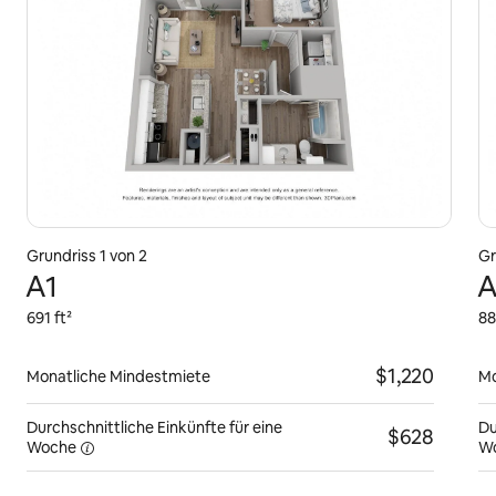
Grundriss 1 von 2
Gr
A1
A
691 ft²
88
$1,220
Monatliche Mindestmiete
Mo
Durchschnittliche Einkünfte für eine
Du
$628
Woche
W