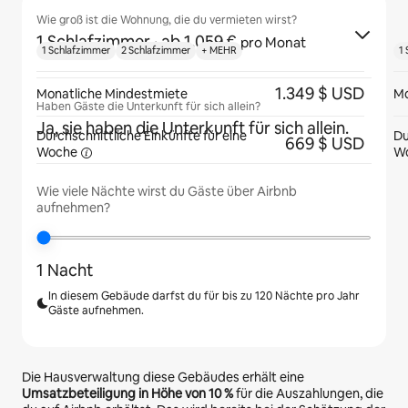
Wie groß ist die Wohnung, die du vermieten wirst?
1 Schlafzimmer
· ab 1.059 €
pro Monat
1 Schlafzimmer
2 Schlafzimmer
+ MEHR
1
1.349 $ USD
Monatliche Mindestmiete
Mo
Haben Gäste die Unterkunft für sich allein?
Ja, sie haben die Unterkunft für sich allein.
Durchschnittliche Einkünfte für eine
Du
669 $ USD
Woche
W
Wie viele Nächte wirst du Gäste über Airbnb
aufnehmen?
1 Nacht
In diesem Gebäude darfst du für bis zu 120 Nächte pro Jahr
Gäste aufnehmen.
Die Hausverwaltung diese Gebäudes erhält eine
Umsatzbeteiligung in Höhe von
10 %
für die Auszahlungen, die