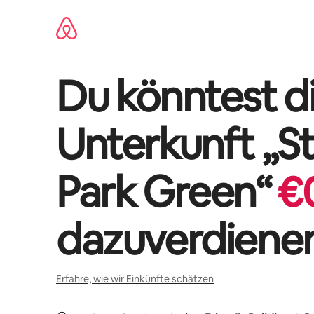
Zu
Inhalten
springen
Du könntest di
Unterkunft „
St
Park Green
“
€
dazuverdiene
Erfahre, wie wir Einkünfte schätzen