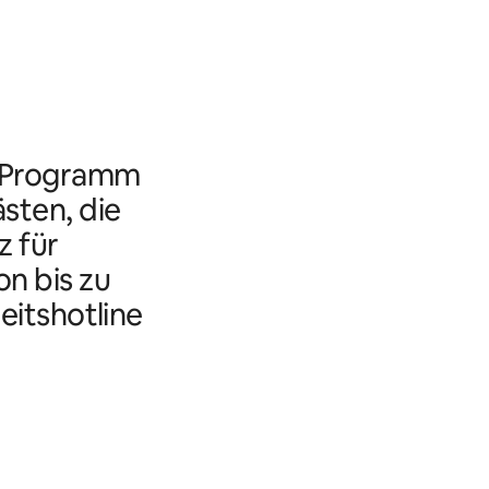
s Programm
ästen, die
 für
n bis zu
eitshotline