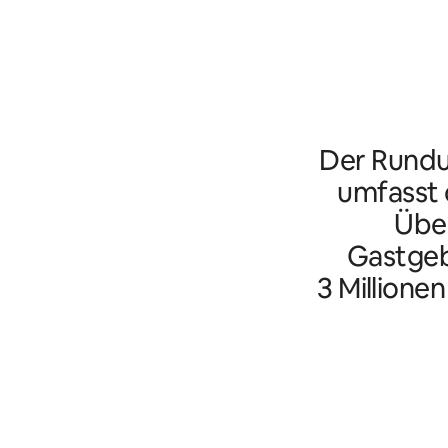
Der Rundu
umfasst d
Übe
Gastgeb
3 Millione