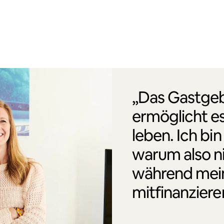
„Das Gastgeb
ermöglicht es
leben. Ich bin
warum also n
während mei
mitfinanziere