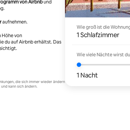
-Programm von Airbnb
und
ng.
r
aufnehmen.
Wie groß ist die Wohnung
1 Schlafzimmer
n Höhe von
e du auf Airbnb erhältst. Das
ichtigt.
Wie viele Nächte wirst 
1 Nacht
nkungen, die sich immer wieder ändern
t und kann sich ändern.