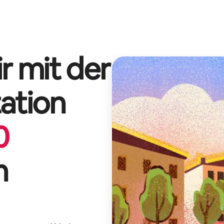
r mit der
ation
0
n