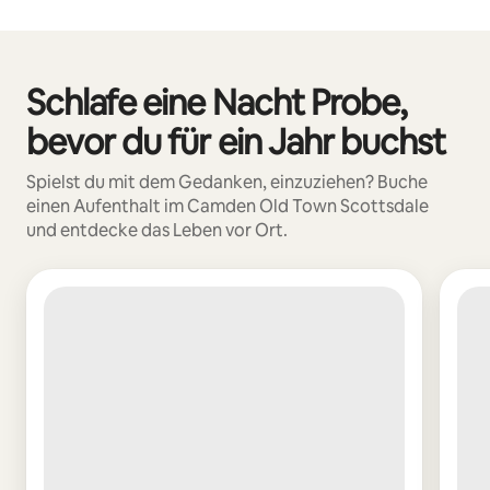
Deine möglichen Einkünfte betragen €682 pro Monat
Schlafe eine Nacht Probe,
0 von 0 Artikeln
bevor du für ein Jahr buchst
Spielst du mit dem Gedanken, einzuziehen? Buche
einen Aufenthalt im Camden Old Town Scottsdale
und entdecke das Leben vor Ort.