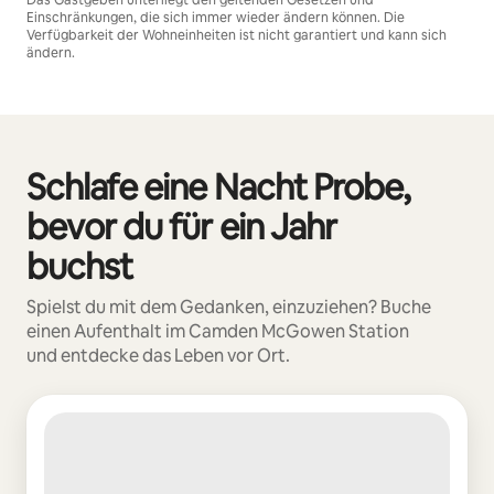
Einschränkungen, die sich immer wieder ändern können. Die
Verfügbarkeit der Wohneinheiten ist nicht garantiert und kann sich
ändern.
Deine möglichen Einkünfte betragen €655 pro Monat
Schlafe eine Nacht Probe,
0 von 0 Artikeln
bevor du für ein Jahr
buchst
Spielst du mit dem Gedanken, einzuziehen? Buche
einen Aufenthalt im Camden McGowen Station
und entdecke das Leben vor Ort.