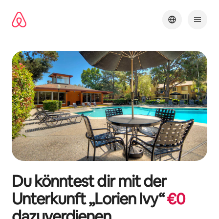
Zu
Inhalten
springen
Du könntest dir mit der
Unterkunft „
Lorien Ivy
“
€
0
dazuverdienen