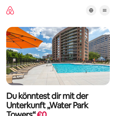
Zu
Inhalten
springen
Du könntest dir mit der
Unterkunft „
Water Park
Towers
“
€
0