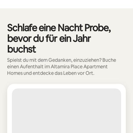
Deine möglichen Einkünfte betragen €468 pro Monat
Schlafe eine Nacht Probe,
0 von 0 Artikeln
bevor du für ein Jahr
buchst
Spielst du mit dem Gedanken, einzuziehen? Buche
einen Aufenthalt im Altamira Place Apartment
Homes und entdecke das Leben vor Ort.