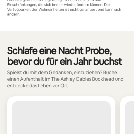
Einschränkungen, die sich immer wieder ändern können. Die
Verfügbarkeit der Wohneinheiten ist nicht garantiert und kann sich
ändern.
Deine möglichen Einkünfte betragen €909 pro Monat
Schlafe eine Nacht Probe,
0 von 0 Artikeln
bevor du für ein Jahr buchst
Spielst du mit dem Gedanken, einzuziehen? Buche
einen Aufenthalt im The Ashley Gables Buckhead und
entdecke das Leben vor Ort.