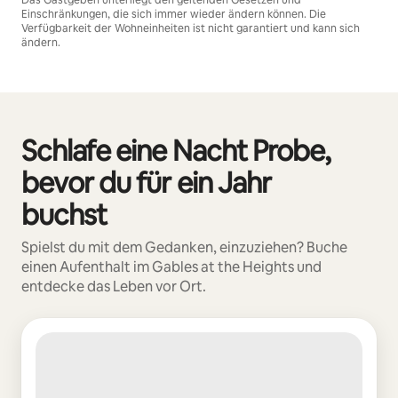
Einschränkungen, die sich immer wieder ändern können. Die
Verfügbarkeit der Wohneinheiten ist nicht garantiert und kann sich
ändern.
Deine möglichen Einkünfte betragen €585 pro Monat
Schlafe eine Nacht Probe,
0 von 0 Artikeln
bevor du für ein Jahr
buchst
Spielst du mit dem Gedanken, einzuziehen? Buche
einen Aufenthalt im Gables at the Heights und
entdecke das Leben vor Ort.