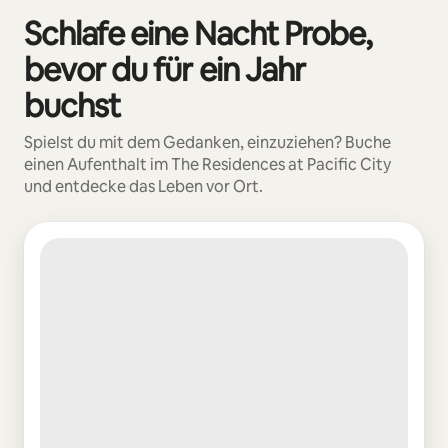
Schlafe eine Nacht Probe,
0 von 0 Artikeln
bevor du für ein Jahr
buchst
Spielst du mit dem Gedanken, einzuziehen? Buche
einen Aufenthalt im The Residences at Pacific City
und entdecke das Leben vor Ort.