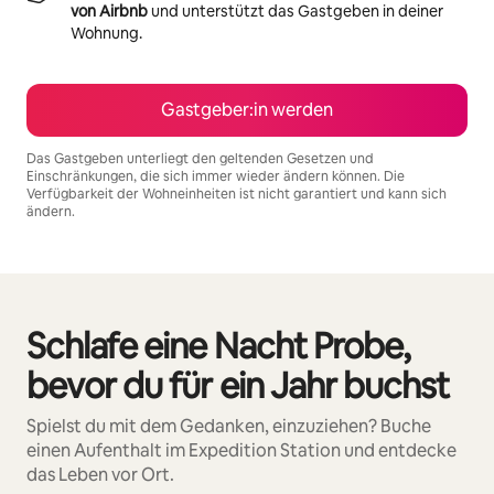
von Airbnb
und unterstützt das Gastgeben in deiner
Wohnung.
Gastgeber:in werden
Das Gastgeben unterliegt den geltenden Gesetzen und
Einschränkungen, die sich immer wieder ändern können. Die
Verfügbarkeit der Wohneinheiten ist nicht garantiert und kann sich
ändern.
Deine möglichen Einkünfte betragen €1063 pro Monat
Schlafe eine Nacht Probe,
0 von 0 Artikeln
bevor du für ein Jahr buchst
Spielst du mit dem Gedanken, einzuziehen? Buche
einen Aufenthalt im Expedition Station und entdecke
das Leben vor Ort.