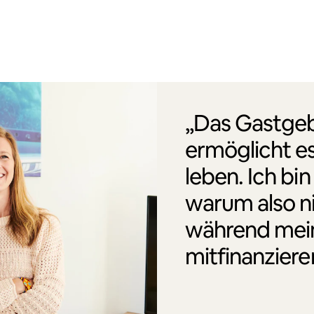
„Das Gastgeb
ermöglicht es
leben. Ich bin
warum also n
während mei
mitfinanziere