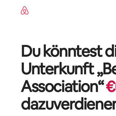
Zu
Inhalten
springen
Du könntest di
Unterkunft „
B
Association
“
€
dazuverdiene