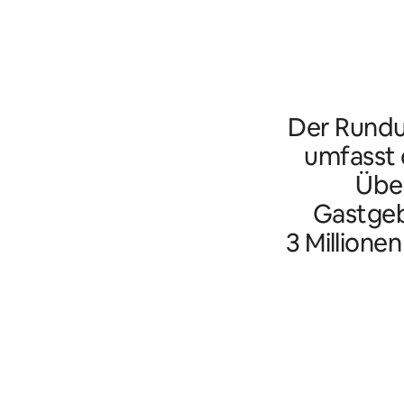
Der Rundu
umfasst d
Übe
Gastgeb
3 Millione