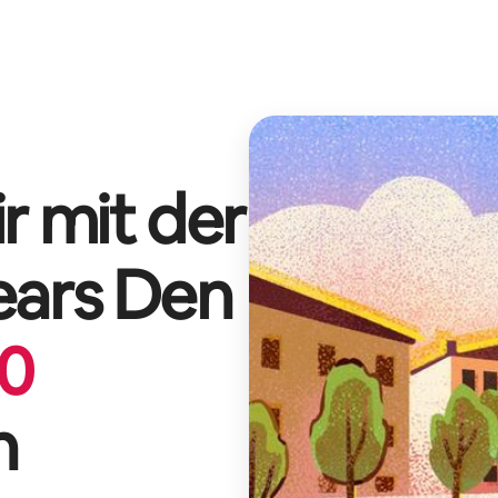
r mit der
ears Den
0
n