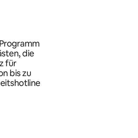
s Programm
ästen, die
 für
n bis zu
eitshotline