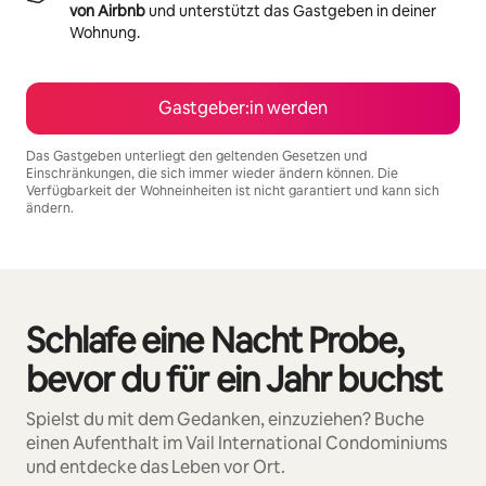
von Airbnb
und unterstützt das Gastgeben in deiner
Wohnung.
Gastgeber:in werden
Das Gastgeben unterliegt den geltenden Gesetzen und
Einschränkungen, die sich immer wieder ändern können. Die
Verfügbarkeit der Wohneinheiten ist nicht garantiert und kann sich
ändern.
Deine möglichen Einkünfte betragen €1977 pro Monat
Schlafe eine Nacht Probe,
0 von 0 Artikeln
bevor du für ein Jahr buchst
Spielst du mit dem Gedanken, einzuziehen? Buche
einen Aufenthalt im Vail International Condominiums
und entdecke das Leben vor Ort.