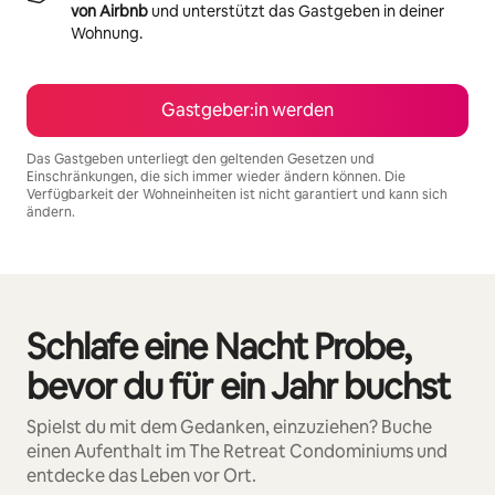
von Airbnb
und unterstützt das Gastgeben in deiner
Wohnung.
Gastgeber:in werden
Das Gastgeben unterliegt den geltenden Gesetzen und
Einschränkungen, die sich immer wieder ändern können. Die
Verfügbarkeit der Wohneinheiten ist nicht garantiert und kann sich
ändern.
Deine möglichen Einkünfte betragen €1341 pro Monat
Schlafe eine Nacht Probe,
0 von 0 Artikeln
bevor du für ein Jahr buchst
Spielst du mit dem Gedanken, einzuziehen? Buche
einen Aufenthalt im The Retreat Condominiums und
entdecke das Leben vor Ort.