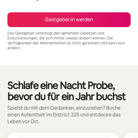
Gastgeber:in werden
Das Gastgeben unterliegt den geltenden Gesetzen und
Einschränkungen, die sich immer wieder ändern können. Die
Verfügbarkeit der Wohneinheiten ist nicht garantiert und kann sich
ändern.
Deine möglichen Einkünfte betragen €1171 pro Monat
Schlafe eine Nacht Probe,
0 von 0 Artikeln
bevor du für ein Jahr buchst
Spielst du mit dem Gedanken, einzuziehen? Buche
einen Aufenthalt im District 225 und entdecke das
Leben vor Ort.