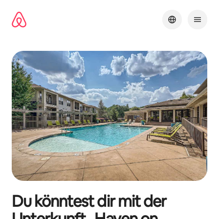
Zu
Inhalten
springen
Du könntest dir mit der
Unterkunft „
Haven on