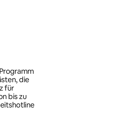
s Programm
ästen, die
 für
n bis zu
eitshotline