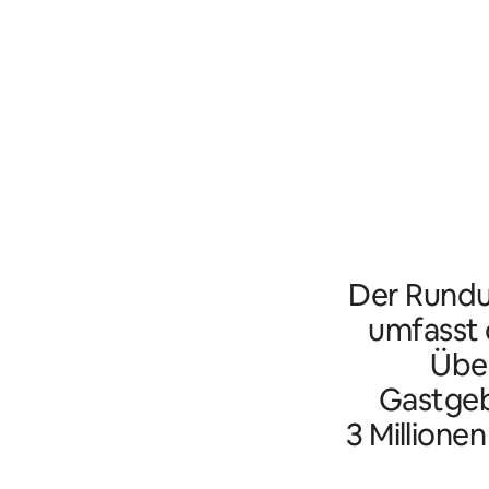
Der Rundu
umfasst d
Übe
Gastgeb
3 Millione