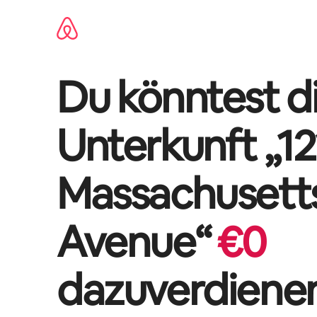
Zu
Inhalten
springen
Du könntest di
Unterkunft „
12
Massachusett
Avenue
“
€
0
dazuverdiene