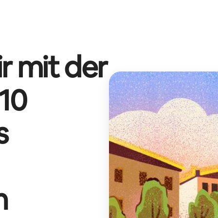
r mit der
10
s
n