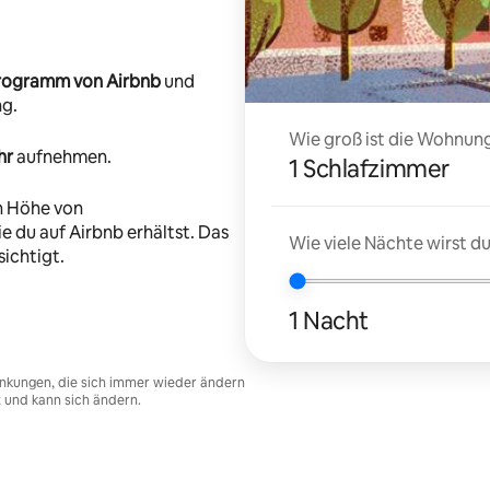
-Programm von Airbnb
und
ng.
Wie groß ist die Wohnung
hr
aufnehmen.
1 Schlafzimmer
n Höhe von
e du auf Airbnb erhältst. Das
Wie viele Nächte wirst 
ichtigt.
1 Nacht
nkungen, die sich immer wieder ändern
t und kann sich ändern.