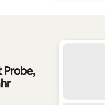
t Probe,
ahr