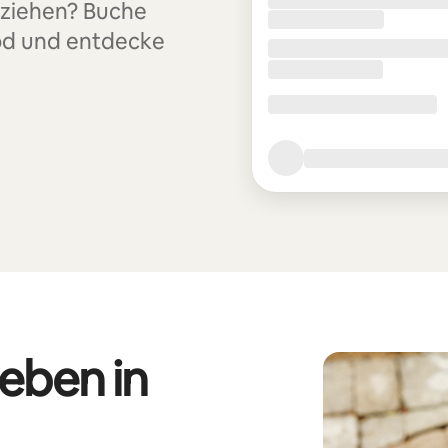
uziehen? Buche
od und entdecke
eben in