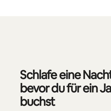
Deine möglichen Einkünfte betragen €384 pro Monat
0 von 0 Artikeln
Schlafe eine Nach
bevor du für ein J
buchst