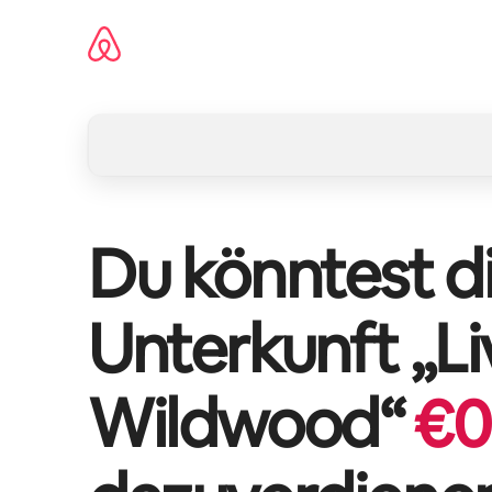
Zu
Inhalten
springen
Du könntest di
Unterkunft „
L
Wildwood
“
€
0