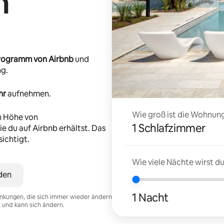
n
-Programm von Airbnb
und
ng.
hr
aufnehmen.
Wie groß ist die Wohnung
n Höhe von
1 Schlafzimmer
e du auf Airbnb erhältst. Das
ichtigt.
Wie viele Nächte wirst 
den
1 Nacht
nkungen, die sich immer wieder ändern
t und kann sich ändern.