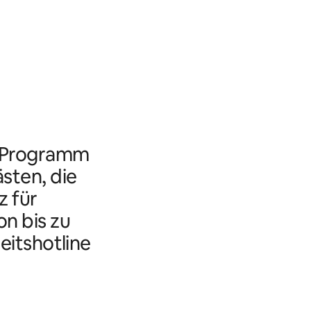
s Programm
ästen, die
 für
n bis zu
eitshotline