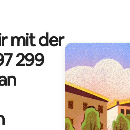
r mit der
97 299
an
n