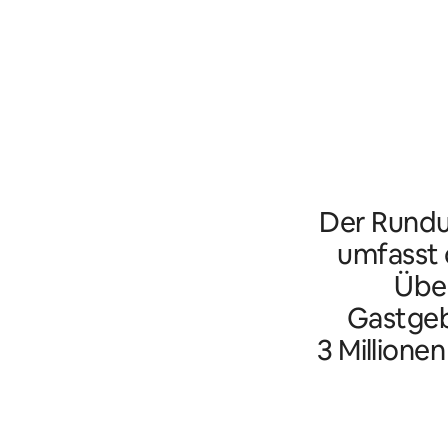
Der Rundu
umfasst d
Übe
Gastgeb
3 Millione