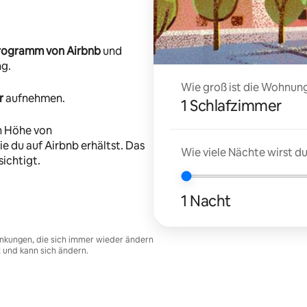
-Programm von Airbnb
und
ng.
Wie groß ist die Wohnung
r
aufnehmen.
1 Schlafzimmer
n Höhe von
e du auf Airbnb erhältst. Das
Wie viele Nächte wirst 
ichtigt.
1 Nacht
nkungen, die sich immer wieder ändern
t und kann sich ändern.