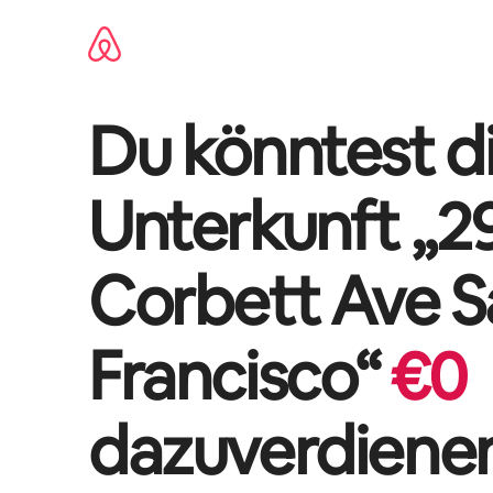
Zu
Inhalten
springen
Du könntest di
Unterkunft „
2
Corbett Ave S
Francisco
“
€
0
dazuverdiene