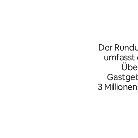
Der Rundu
umfasst d
Übe
Gastgeb
3 Millione