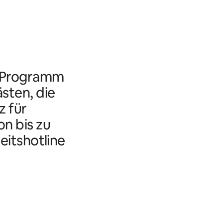
s Programm
ästen, die
 für
n bis zu
eitshotline