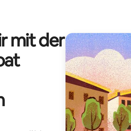
r mit der
oat
n