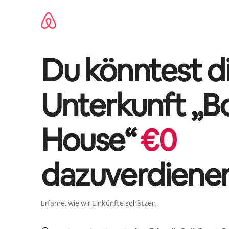
Zu
Inhalten
springen
Du könntest di
Unterkunft „
B
House
“
€
0
dazuverdiene
Erfahre, wie wir Einkünfte schätzen