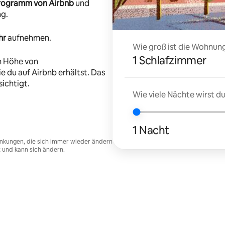
-Programm von Airbnb
und
ng.
hr
aufnehmen.
Wie groß ist die Wohnung
1 Schlafzimmer
n Höhe von
e du auf Airbnb erhältst. Das
ichtigt.
Wie viele Nächte wirst 
1 Nacht
nkungen, die sich immer wieder ändern
t und kann sich ändern.