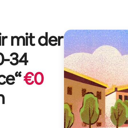
r mit der
0-34
ce
“
€
0
n