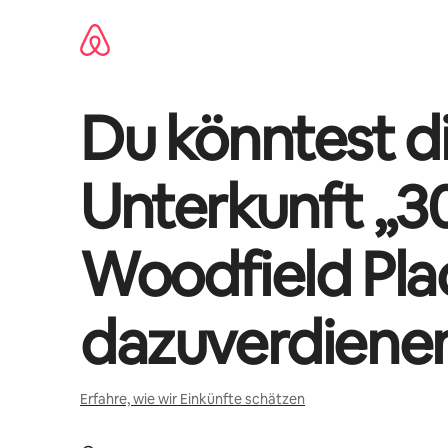
Zu
Inhalten
springen
Du könntest di
Unterkunft „
3
Woodfield Pla
dazuverdiene
Erfahre, wie wir Einkünfte schätzen