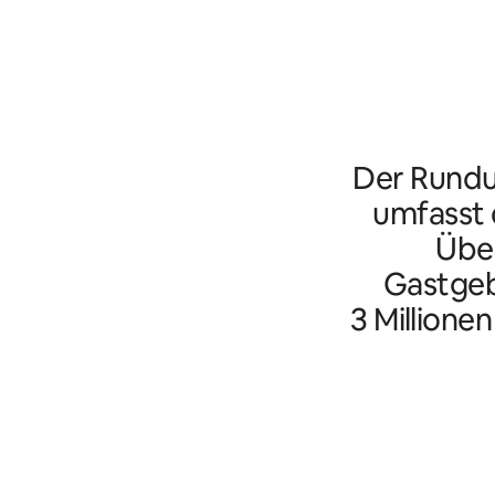
Der Rundu
umfasst d
Übe
Gastgeb
3 Millione