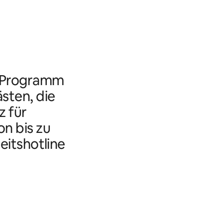
s Programm
ästen, die
 für
n bis zu
eitshotline