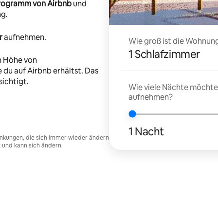
-Programm von Airbnb
und
ng.
r
aufnehmen.
Wie groß ist die Wohnung
1 Schlafzimmer
n Höhe von
 du auf Airbnb erhältst. Das
ichtigt.
Wie viele Nächte möchtes
aufnehmen?
1 Nacht
nkungen, die sich immer wieder ändern
t und kann sich ändern.