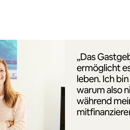
„Das Gastgeb
ermöglicht es
leben. Ich bin
warum also n
während mei
mitfinanziere