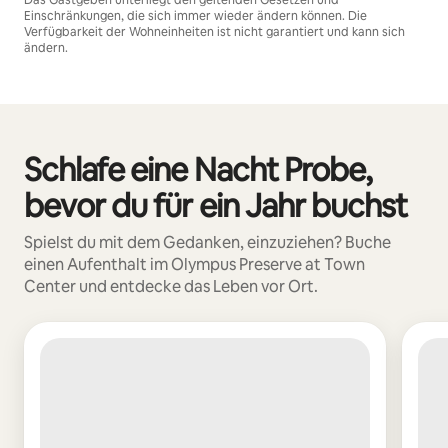
Einschränkungen, die sich immer wieder ändern können. Die
Verfügbarkeit der Wohneinheiten ist nicht garantiert und kann sich
ändern.
Deine möglichen Einkünfte betragen €443 pro Monat
Schlafe eine Nacht Probe,
0 von 0 Artikeln
bevor du für ein Jahr buchst
Spielst du mit dem Gedanken, einzuziehen? Buche
einen Aufenthalt im Olympus Preserve at Town
Center und entdecke das Leben vor Ort.