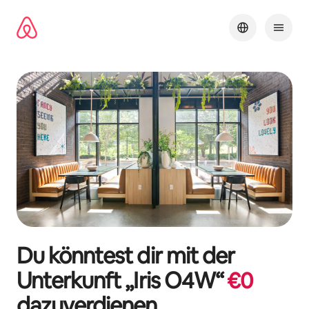
Zu
Inhalten
springen
Du könntest dir mit der
Unterkunft „
Iris O4W
“
€
0
dazuverdienen