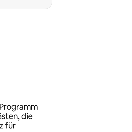
s Programm
ästen, die
 für