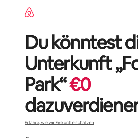
Zu
Inhalten
springen
Du könntest di
Unterkunft „
F
Park
“
€
0
dazuverdiene
Erfahre, wie wir Einkünfte schätzen