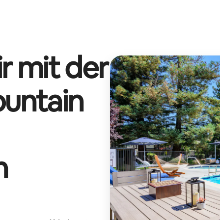
r mit der
ountain
n