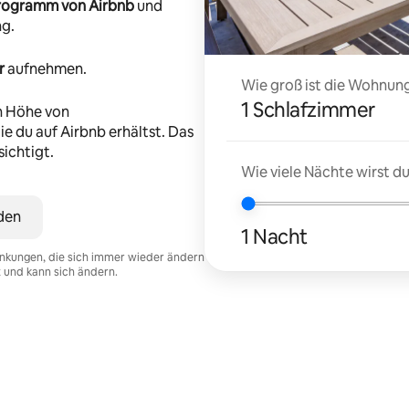
-Programm von Airbnb
und
ng.
r
aufnehmen.
Wie groß ist die Wohnung
1 Schlafzimmer
n Höhe von
e du auf Airbnb erhältst. Das
ichtigt.
Wie viele Nächte wirst 
den
1 Nacht
nkungen, die sich immer wieder ändern
t und kann sich ändern.