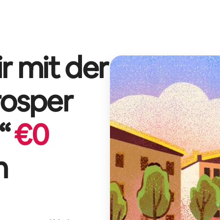
r mit der
rosper
“
€
0
n