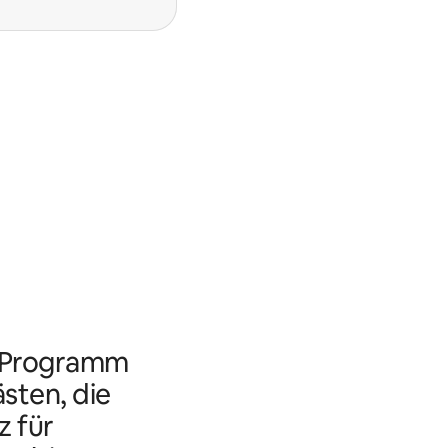
s Programm
ästen, die
 für