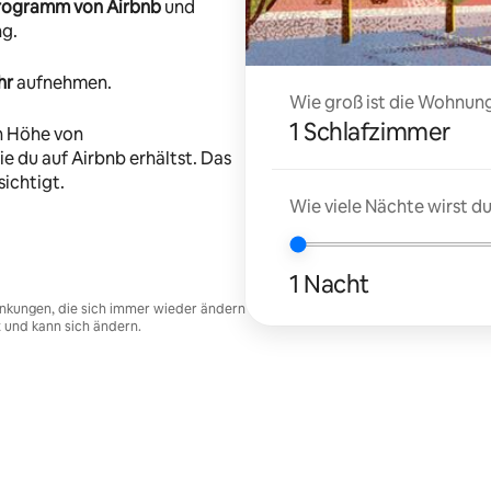
-Programm von Airbnb
und
ng.
hr
aufnehmen.
Wie groß ist die Wohnung
1 Schlafzimmer
n Höhe von
e du auf Airbnb erhältst. Das
ichtigt.
Wie viele Nächte wirst 
1 Nacht
nkungen, die sich immer wieder ändern
t und kann sich ändern.