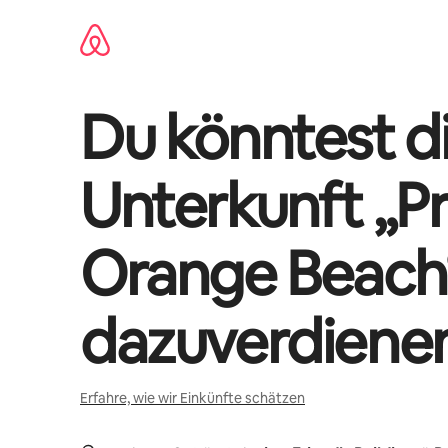
Zu
Inhalten
springen
Du könntest di
Unterkunft „
P
Orange Beach
dazuverdiene
Erfahre, wie wir Einkünfte schätzen