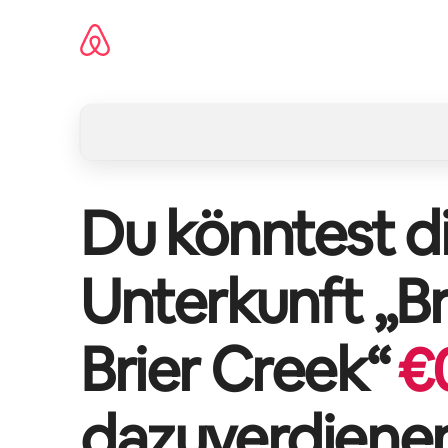
Zu
Inhalten
springen
Du könntest di
Unterkunft „
B
Brier Creek
“
€
dazuverdiene