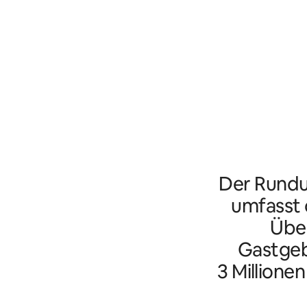
Der Rundu
umfasst d
Übe
Gastgeb
3 Millione