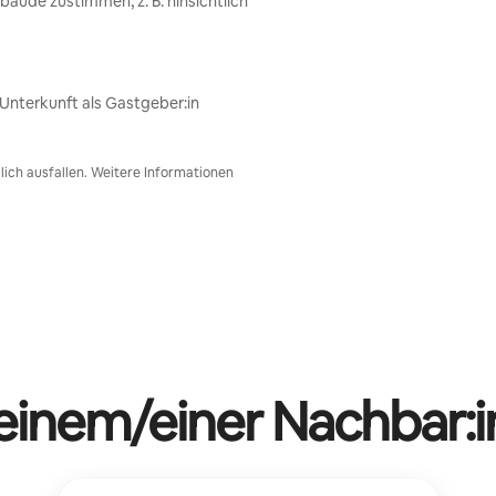
ude zustimmen, z. B. hinsichtlich
nterkunft als Gastgeber:in
ich ausfallen. Weitere Informationen
 einem/einer Nachbar:i