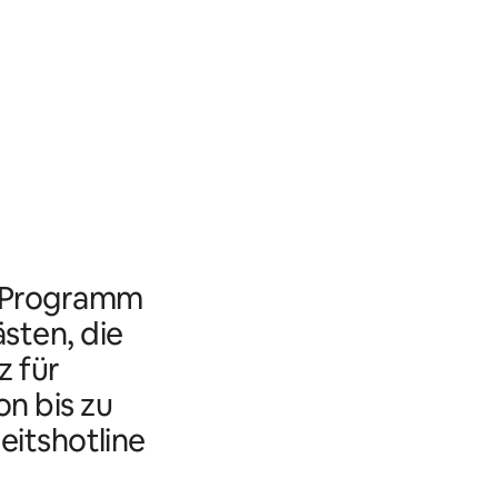
s Programm
ästen, die
 für
n bis zu
eitshotline