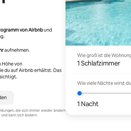
-Programm von Airbnb
und
ng.
hr
aufnehmen.
Wie groß ist die Wohnung
1 Schlafzimmer
n Höhe von
e du auf Airbnb erhältst. Das
ichtigt.
Wie viele Nächte wirst 
den
1 Nacht
nkungen, die sich immer wieder ändern
t und kann sich ändern.