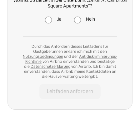
Wohnst du derzeit in der Unterkunft „Union At Carrollton
Square Apartments“?
Ja
Nein
Durch das Anfordern dieses Leitfadens für
Gastgeber:innen erkläre ich mich mit den
Nutzungsbedingungen
und der
Antidiskriminierungs-
Richtlinie
von Airbnb einverstanden und bestätige
die
Datenschutzerklärung
von Airbnb. Ich bin damit
einverstanden, dass Airbnb meine Kontaktdaten an
die Hausverwaltung weitergibt.
Leitfaden anfordern