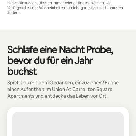
Einschränkungen, die sich immer wieder ändern können. Die
Verfügbarkeit der Wohneinheiten ist nicht garantiert und kann sich
ändern.
Deine möglichen Einkünfte betragen €605 pro Monat
Schlafe eine Nacht Probe,
0 von 0 Artikeln
bevor du für ein Jahr
buchst
Spielst du mit dem Gedanken, einzuziehen? Buche
einen Aufenthalt im Union At Carrollton Square
Apartments und entdecke das Leben vor Ort.