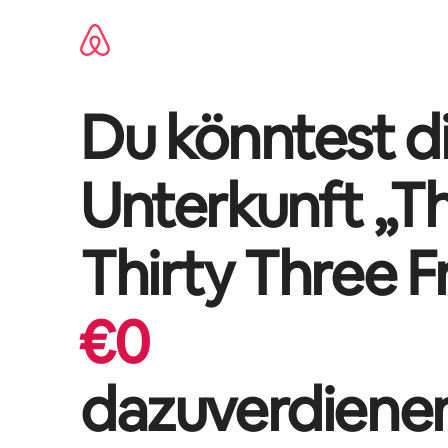
Zu
Inhalten
springen
Du könntest di
Unterkunft „
T
Thirty Three 
€
0
dazuverdiene