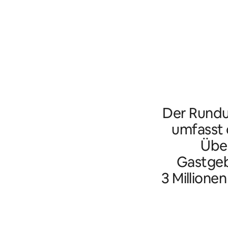
Der Rundu
umfasst d
Übe
Gastgeb
3 Millione