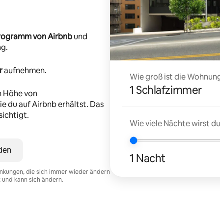
-Programm von Airbnb
und
ng.
r
aufnehmen.
Wie groß ist die Wohnung
1 Schlafzimmer
n Höhe von
e du auf Airbnb erhältst. Das
ichtigt.
Wie viele Nächte wirst 
den
1 Nacht
nkungen, die sich immer wieder ändern
t und kann sich ändern.