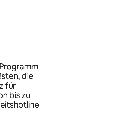
s Programm
ästen, die
 für
n bis zu
eitshotline