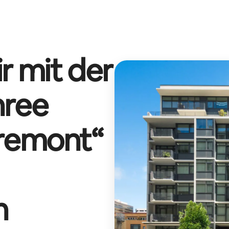
r mit der
hree
Fremont
“
n