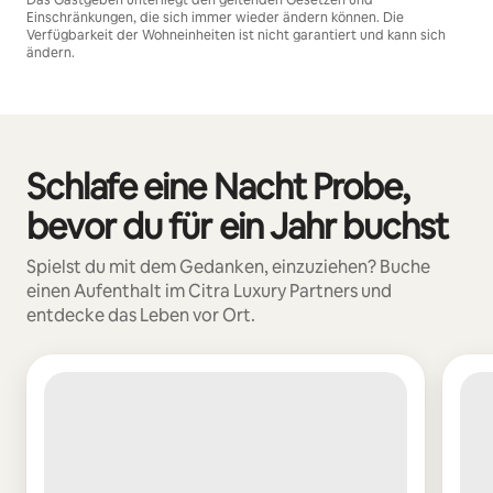
Das Gastgeben unterliegt den geltenden Gesetzen und
Einschränkungen, die sich immer wieder ändern können. Die
Verfügbarkeit der Wohneinheiten ist nicht garantiert und kann sich
ändern.
Deine möglichen Einkünfte betragen €468 pro Monat
Schlafe eine Nacht Probe,
0 von 0 Artikeln
bevor du für ein Jahr buchst
Spielst du mit dem Gedanken, einzuziehen? Buche
einen Aufenthalt im Citra Luxury Partners und
entdecke das Leben vor Ort.