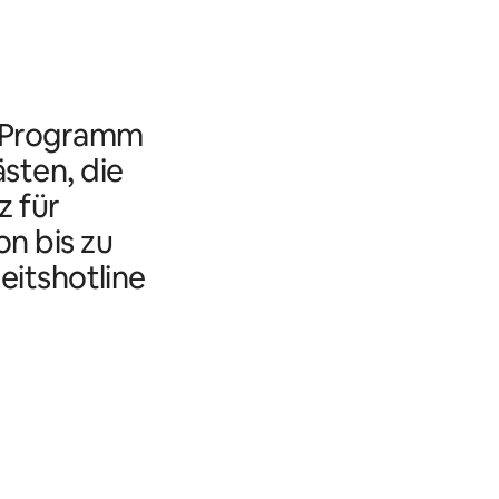
s Programm
ästen, die
 für
n bis zu
eitshotline