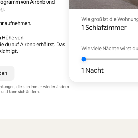
-Programm von Airbnb
und
ng.
Wie groß ist die Wohnung
hr
aufnehmen.
1 Schlafzimmer
n Höhe von
e du auf Airbnb erhältst. Das
Wie viele Nächte wirst 
ichtigt.
1 Nacht
den
nkungen, die sich immer wieder ändern
t und kann sich ändern.