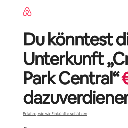
Zu
Inhalten
springen
Du könntest di
Unterkunft „
Cr
Park Central
“
dazuverdiene
Erfahre, wie wir Einkünfte schätzen