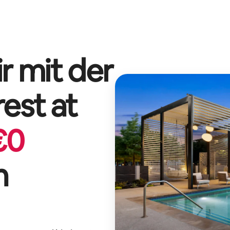
r mit der
est at
€
0
n