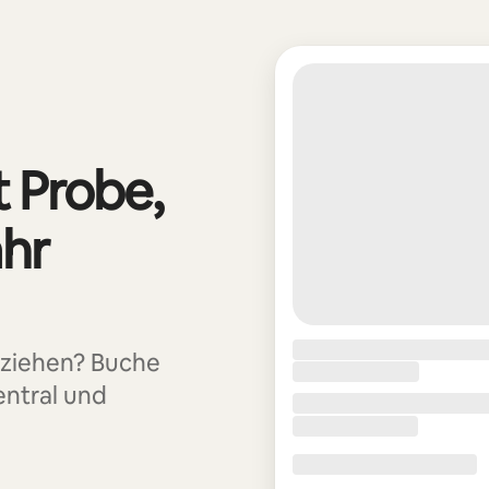
t Probe,
ahr
uziehen? Buche
entral und