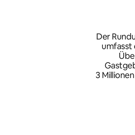
Der Rundu
umfasst d
Übe
Gastgeb
3 Millione