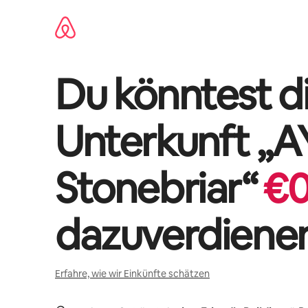
Zu
Inhalten
springen
Du könntest di
Unterkunft „
A
Stonebriar
“
€
dazuverdiene
Erfahre, wie wir Einkünfte schätzen