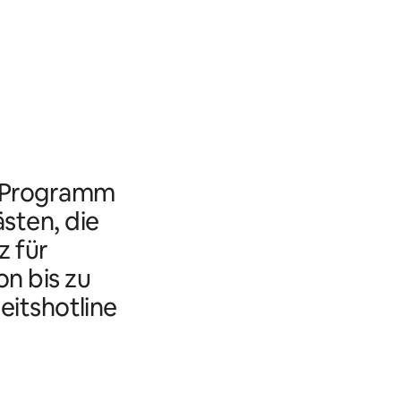
s Programm
ästen, die
 für
n bis zu
eitshotline