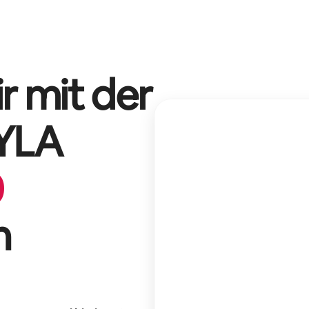
r mit der
YLA
0
n