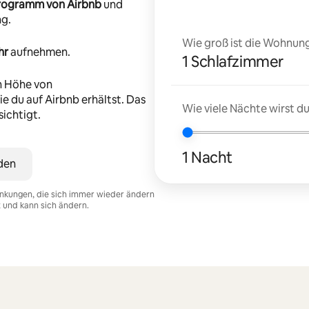
-Programm von Airbnb
und
ng.
Wie groß ist die Wohnung
hr
aufnehmen.
1 Schlafzimmer
n Höhe von
e du auf Airbnb erhältst. Das
Wie viele Nächte wirst 
ichtigt.
1 Nacht
den
nkungen, die sich immer wieder ändern
t und kann sich ändern.