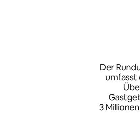
Der Rundu
umfasst d
Übe
Gastgeb
3 Millione