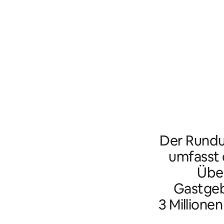
Der Rundu
umfasst d
Übe
Gastgeb
3 Millione