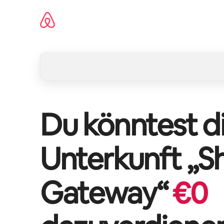
Zu
Inhalten
springen
Du könntest di
Unterkunft „
Sh
Gateway
“
€
0