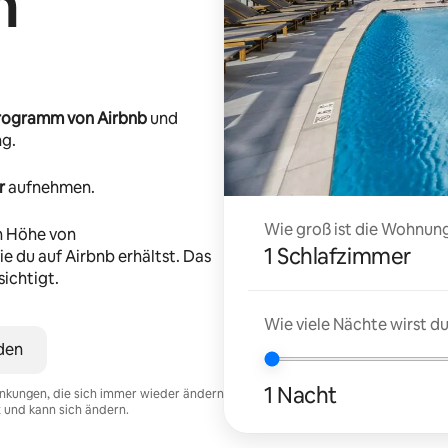
n
-Programm von Airbnb
und
ng.
r
aufnehmen.
Wie groß ist die Wohnung
n Höhe von
1 Schlafzimmer
e du auf Airbnb erhältst. Das
ichtigt.
Wie viele Nächte wirst 
den
1 Nacht
nkungen, die sich immer wieder ändern
t und kann sich ändern.