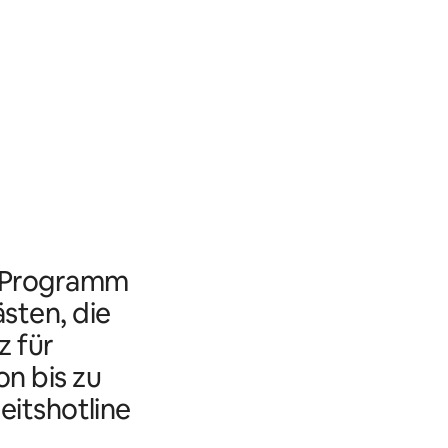
s Programm
ästen, die
 für
n bis zu
eitshotline