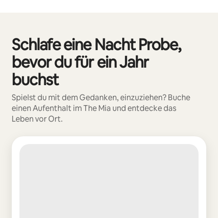
Deine möglichen Einkünfte betragen €468 pro Monat
Schlafe eine Nacht Probe,
0 von 0 Artikeln
bevor du für ein Jahr
buchst
Spielst du mit dem Gedanken, einzuziehen? Buche
einen Aufenthalt im The Mia und entdecke das
Leben vor Ort.