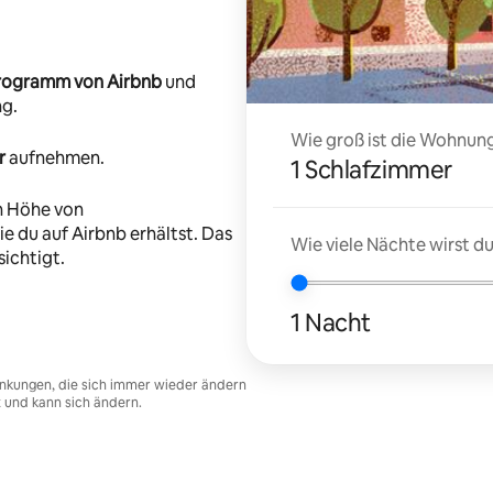
-Programm von Airbnb
und
ng.
Wie groß ist die Wohnung
r
aufnehmen.
1 Schlafzimmer
n Höhe von
e du auf Airbnb erhältst. Das
Wie viele Nächte wirst 
ichtigt.
1 Nacht
nkungen, die sich immer wieder ändern
t und kann sich ändern.