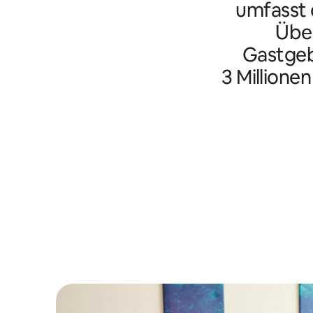
umfasst d
Übe
Gastgeb
3 Millione