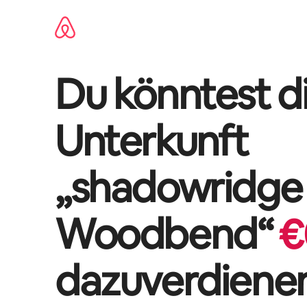
Zu
Inhalten
springen
Du könntest di
Unterkunft
„
shadowridge
Woodbend
“
€
dazuverdiene