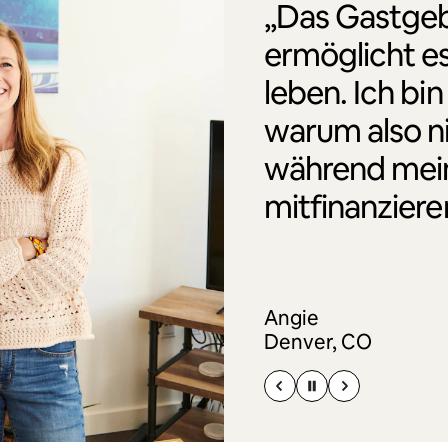
„Das Gastgeb
ermöglicht es
leben. Ich bin
warum also n
während mei
mitfinanziere
Angie
Denver, CO