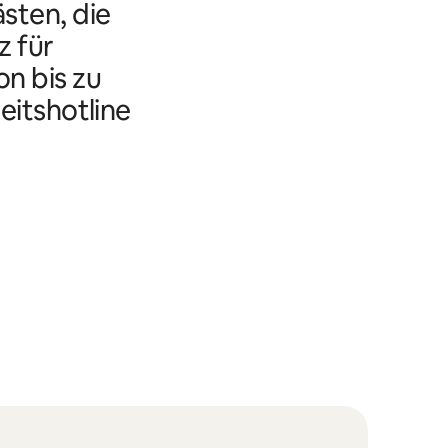
ästen, die
 für
n bis zu
eitshotline