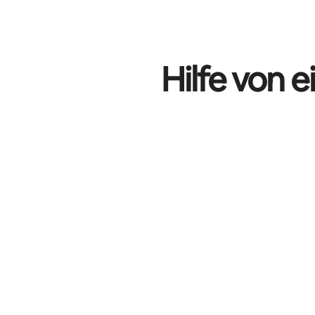
Deine möglichen Einkünfte betragen €691 pro Monat
Hilfe von 