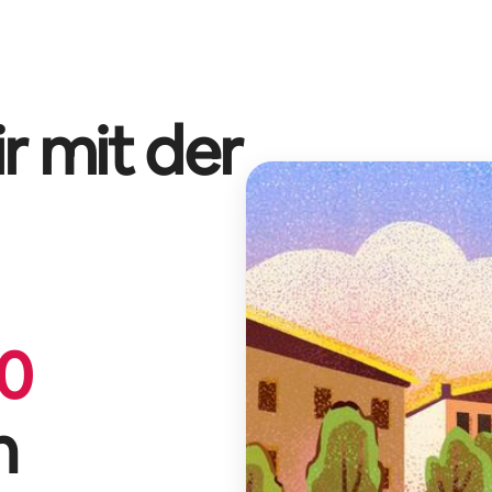
r mit der
0
n