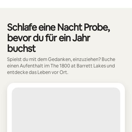
Deine möglichen Einkünfte betragen €487 pro Monat
Schlafe eine Nacht Probe,
0 von 0 Artikeln
bevor du für ein Jahr
buchst
Spielst du mit dem Gedanken, einzuziehen? Buche
einen Aufenthalt im The 1800 at Barrett Lakes und
entdecke das Leben vor Ort.