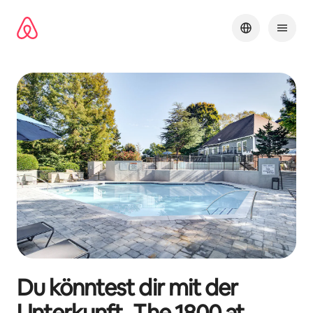
Zu
Inhalten
springen
Du könntest dir mit der
Unterkunft „
The 1800 at