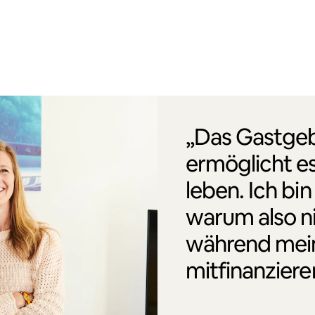
„Das Gastgeb
ermöglicht es
leben. Ich bin
warum also n
während mei
mitfinanziere