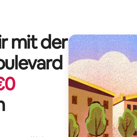
r mit der
oulevard
€
0
n