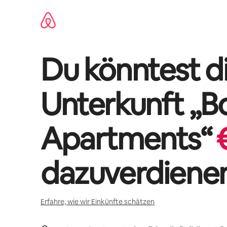
Zu
Inhalten
springen
Du könntest di
Unterkunft „
B
Apartments
“
dazuverdiene
Erfahre, wie wir Einkünfte schätzen