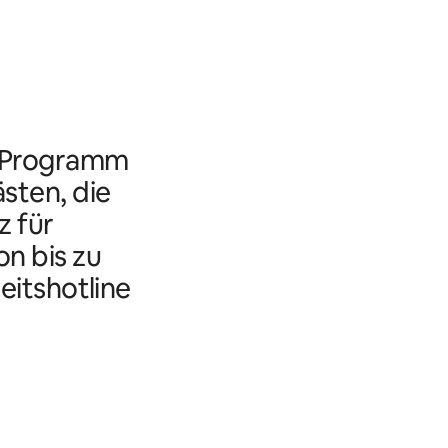
s Programm
ästen, die
 für
n bis zu
eitshotline