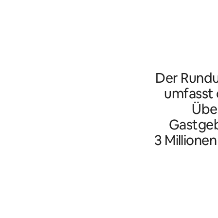
Der Rundu
umfasst d
Übe
Gastgeb
3 Millione