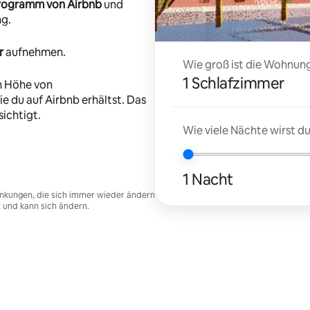
-Programm von Airbnb
und
ng.
r
aufnehmen.
Wie groß ist die Wohnung
1 Schlafzimmer
n Höhe von
e du auf Airbnb erhältst. Das
ichtigt.
Wie viele Nächte wirst 
1 Nacht
nkungen, die sich immer wieder ändern
t und kann sich ändern.