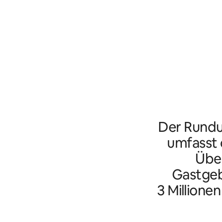
Der Rundu
umfasst d
Übe
Gastgeb
3 Millione