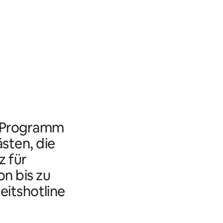
s Programm
ästen, die
 für
n bis zu
eitshotline