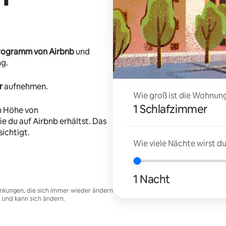
-Programm von Airbnb
und
ng.
r
aufnehmen.
Wie groß ist die Wohnung
1 Schlafzimmer
n Höhe von
e du auf Airbnb erhältst. Das
ichtigt.
Wie viele Nächte wirst 
1 Nacht
nkungen, die sich immer wieder ändern
t und kann sich ändern.