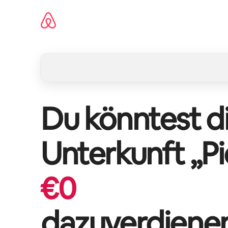
Zu
Inhalten
springen
Du könntest di
Unterkunft „
P
€
0
dazuverdiene