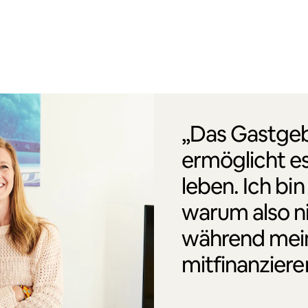
„Das Gastgeb
ermöglicht es
leben. Ich bin
warum also n
während mei
mitfinanziere