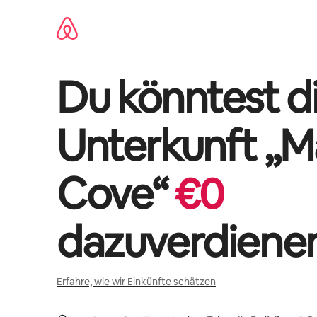
Zu
Inhalten
springen
Du könntest di
Unterkunft „
M
Cove
“
€
0
dazuverdiene
Erfahre, wie wir Einkünfte schätzen