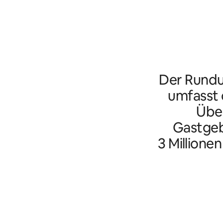
Der Rundu
umfasst d
Übe
Gastgeb
3 Millione