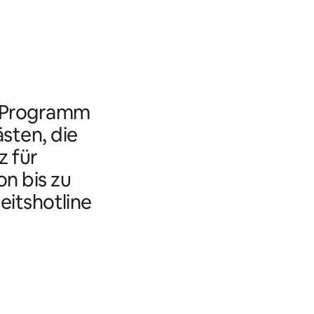
s Programm
ästen, die
 für
n bis zu
eitshotline