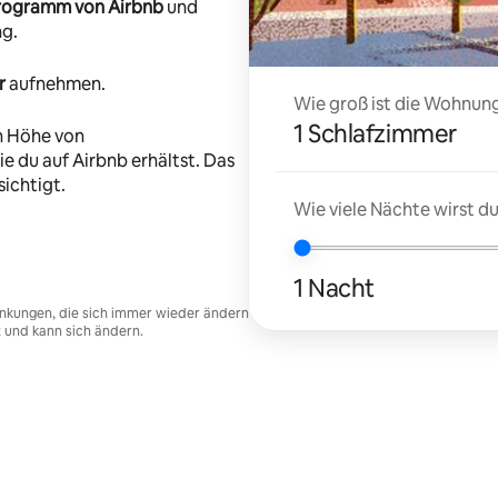
-Programm von Airbnb
und
ng.
r
aufnehmen.
Wie groß ist die Wohnung
1 Schlafzimmer
n Höhe von
e du auf Airbnb erhältst. Das
ichtigt.
Wie viele Nächte wirst 
1 Nacht
nkungen, die sich immer wieder ändern
t und kann sich ändern.