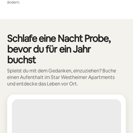
ändern.
Deine möglichen Einkünfte betragen €378 pro Monat
Schlafe eine Nacht Probe,
0 von 0 Artikeln
bevor du für ein Jahr
buchst
Spielst du mit dem Gedanken, einzuziehen? Buche
einen Aufenthalt im Star Westheimer Apartments
und entdecke das Leben vor Ort.