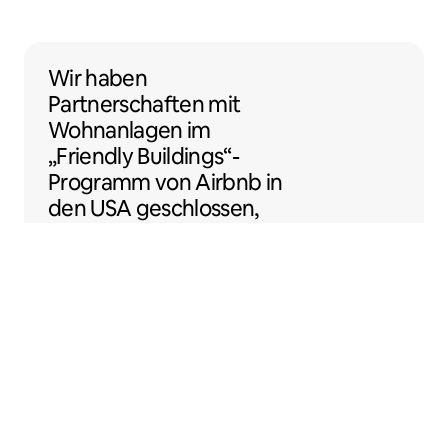
Wir haben Partnerschaften mit Wohnanlage
Wir haben
Partnerschaften
mit
Wohnanlagen
im
„Friendly Buildings“-
Programm von Airbnb in
den USA geschlossen,
damit du noch einfacher
als Gastgeber:in loslegen
kannst.
Sentral Apartments
Denver, Colorado, USA