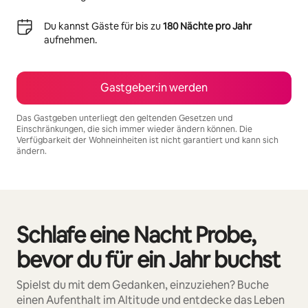
Du kannst Gäste für bis zu
180 Nächte pro Jahr
aufnehmen.
Gastgeber:in werden
Das Gastgeben unterliegt den geltenden Gesetzen und
Einschränkungen, die sich immer wieder ändern können. Die
Verfügbarkeit der Wohneinheiten ist nicht garantiert und kann sich
ändern.
Deine möglichen Einkünfte betragen €696 pro Monat
Schlafe eine Nacht Probe,
0 von 0 Artikeln
bevor du für ein Jahr buchst
Spielst du mit dem Gedanken, einzuziehen? Buche
einen Aufenthalt im Altitude und entdecke das Leben