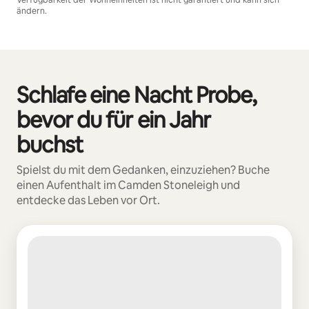
Verfügbarkeit der Wohneinheiten ist nicht garantiert und kann sich
ändern.
Deine möglichen Einkünfte betragen €491 pro Monat
Schlafe eine Nacht Probe,
0 von 0 Artikeln
bevor du für ein Jahr
buchst
Spielst du mit dem Gedanken, einzuziehen? Buche
einen Aufenthalt im Camden Stoneleigh und
entdecke das Leben vor Ort.