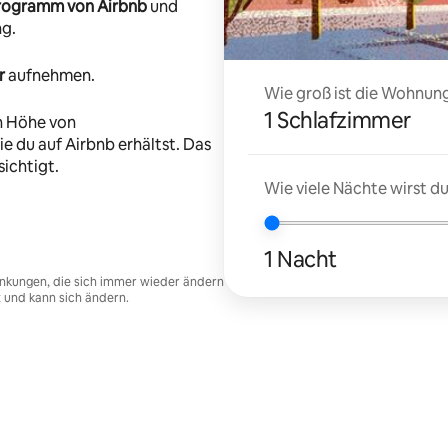
-Programm von Airbnb
und
ng.
r
aufnehmen.
Wie groß ist die Wohnung
1 Schlafzimmer
n Höhe von
e du auf Airbnb erhältst. Das
ichtigt.
Wie viele Nächte wirst 
1 Nacht
nkungen, die sich immer wieder ändern
t und kann sich ändern.