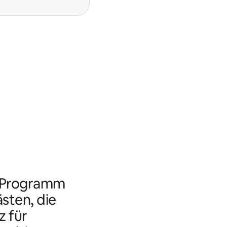
s Programm
ästen, die
 für