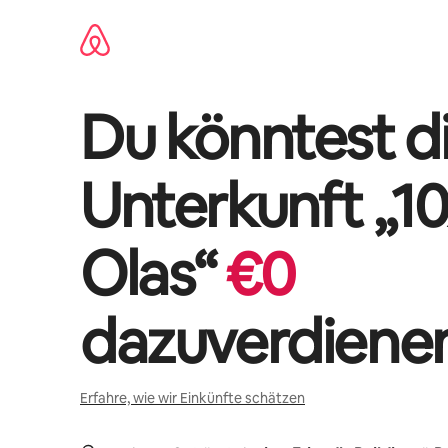
Zu
Inhalten
springen
Du könntest di
Unterkunft „
10
Olas
“
€
0
dazuverdiene
Erfahre, wie wir Einkünfte schätzen