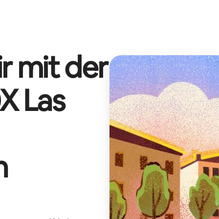
r mit der
X Las
n