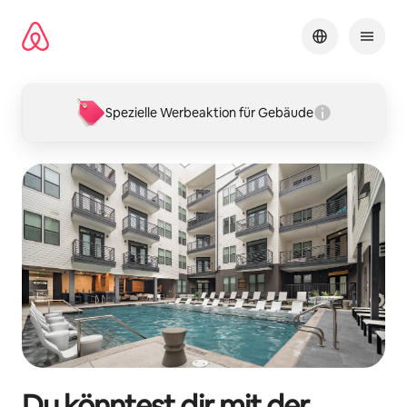
Zu
Inhalten
springen
Spezielle Werbeaktion für Gebäude
Du könntest dir mit der