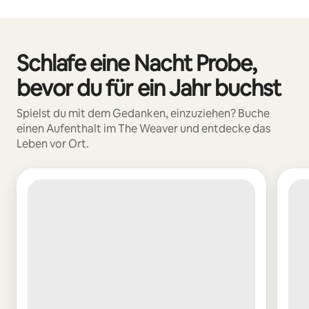
Deine möglichen Einkünfte betragen €621 pro Monat
Schlafe eine Nacht Probe,
0 von 0 Artikeln
bevor du für ein Jahr buchst
Spielst du mit dem Gedanken, einzuziehen? Buche
einen Aufenthalt im The Weaver und entdecke das
Leben vor Ort.