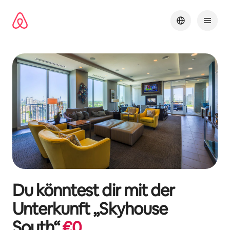
Zu
Inhalten
springen
Du könntest dir mit der
Unterkunft „
Skyhouse
South
“
€
0