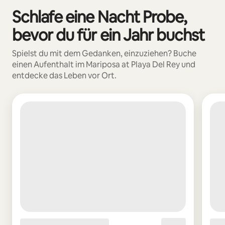
Schlafe eine Nacht Probe,
0 von 0 Artikeln
bevor du für ein Jahr buchst
Spielst du mit dem Gedanken, einzuziehen? Buche
einen Aufenthalt im Mariposa at Playa Del Rey und
entdecke das Leben vor Ort.