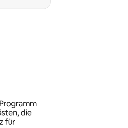
s Programm
ästen, die
 für