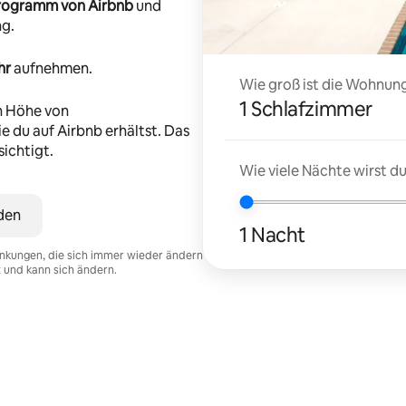
-Programm von Airbnb
und
ng.
hr
aufnehmen.
Wie groß ist die Wohnung
1 Schlafzimmer
n Höhe von
e du auf Airbnb erhältst. Das
ichtigt.
Wie viele Nächte wirst 
den
1 Nacht
nkungen, die sich immer wieder ändern
t und kann sich ändern.