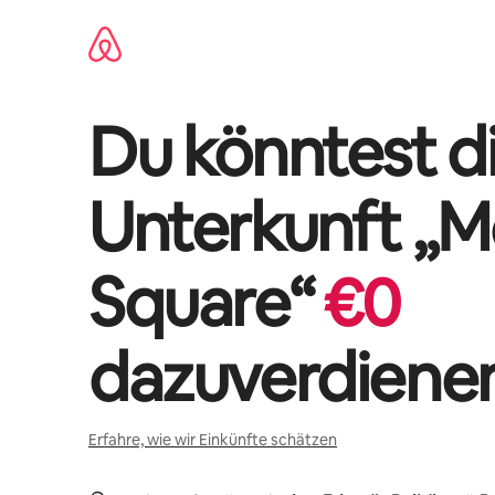
Zu
Inhalten
springen
Du könntest di
Unterkunft „
M
Square
“
€
0
dazuverdiene
Erfahre, wie wir Einkünfte schätzen