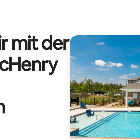
r mit der
cHenry
n