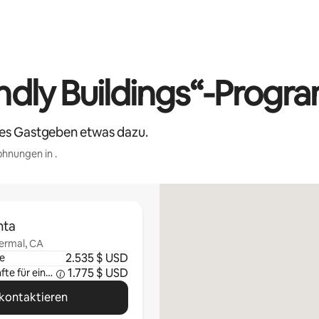
dly Buildings“-Progr
hes Gastgeben etwas dazu.
hnungen in .
nta
ermal, CA
2.535 $ USD
e
1.775 $ USD
Durchschnittliche Einkünfte für eine Woche
kontaktieren