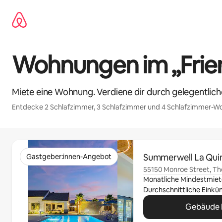
Zu
Inhalten
springen
Wohnungen im „Frien
Miete eine Wohnung. Verdiene dir durch gelegentlic
Entdecke 2 Schlafzimmer, 3 Schlafzimmer und 4 Schlafzimmer-Wo
0 von 0 Artikeln
Summerwell La Qui
Gastgeber:innen-Angebot
55150 Monroe Street, Th
Monatliche Mindestmiet
Gebäude 